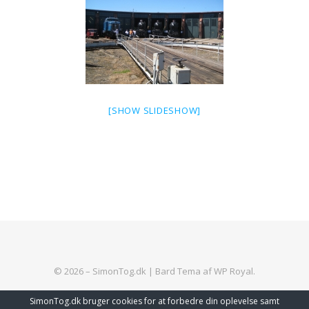
[SHOW SLIDESHOW]
© 2026 – SimonTog.dk |
Bard Tema af
WP Royal
.
SimonTog.dk bruger cookies for at forbedre din oplevelse samt