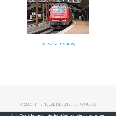
[SHOW SLIDESHOW]
© 2026 – SimonTog.dk |
Bard Tema af
WP Royal
.
SimonTog.dk bruger cookies for at forbedre din oplevelse samt