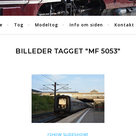
e
Tog
Modeltog
Info om siden
Kontakt
BILLEDER TAGGET "MF 5053"
[SHOW SLIDESHOW]