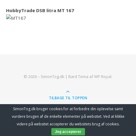
HobbyTrade DSB litra MT 167
© 2026 – SimonTog.dk |
Bard Tema af
WP Royal
.
TILBAGE TIL TOPPEN
SimonTog.dk bruger cookies for at forbedre din oplevelse samt
vurdere brugen af de enkelte elementer på websitet. Ved at klikke
Abonner
videre på websitet accepterer du websitets brug af cookies.
Jeg accepterer