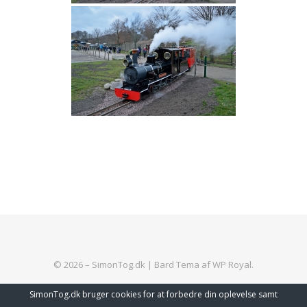
© 2026 – SimonTog.dk |
Bard Tema af
WP Royal
.
SimonTog.dk bruger cookies for at forbedre din oplevelse samt