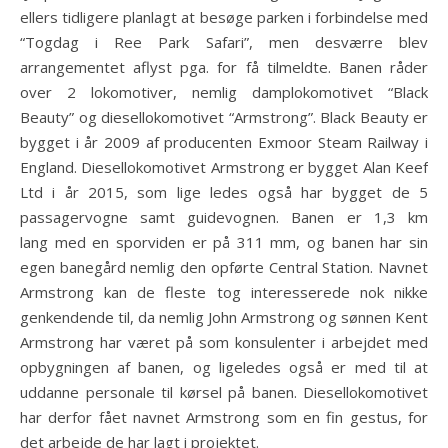
ellers tidligere planlagt at besøge parken i forbindelse med
“Togdag i Ree Park Safari”, men desværre blev
arrangementet aflyst pga. for få tilmeldte. Banen råder
over 2 lokomotiver, nemlig damplokomotivet “Black
Beauty” og diesellokomotivet “Armstrong”. Black Beauty er
bygget i år 2009 af producenten Exmoor Steam Railway i
England. Diesellokomotivet Armstrong er bygget Alan Keef
Ltd i år 2015, som lige ledes også har bygget de 5
passagervogne samt guidevognen. Banen er 1,3 km
lang med en sporviden er på 311 mm, og banen har sin
egen banegård nemlig den opførte Central Station. Navnet
Armstrong kan de fleste tog interesserede nok nikke
genkendende til, da nemlig John Armstrong og sønnen Kent
Armstrong har været på som konsulenter i arbejdet med
opbygningen af banen, og ligeledes også er med til at
uddanne personale til kørsel på banen. Diesellokomotivet
har derfor fået navnet Armstrong som en fin gestus, for
det arbejde de har lagt i projektet.