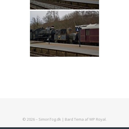
© 2026 – SimonTog.dk |
Bard Tema af
WP Royal
.