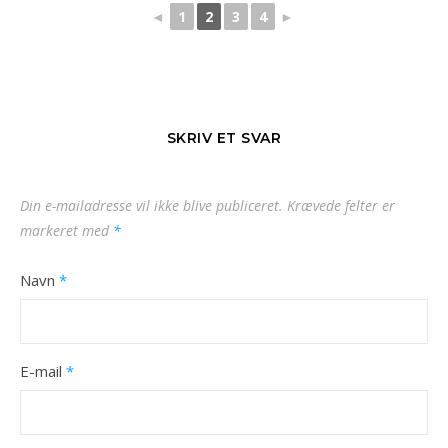
◄
1
2
3
4
►
SKRIV ET SVAR
Din e-mailadresse vil ikke blive publiceret.
Krævede felter er
markeret med
*
Navn
*
E-mail
*