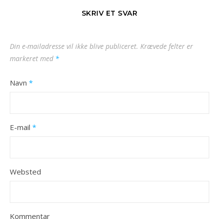
SKRIV ET SVAR
Din e-mailadresse vil ikke blive publiceret.
Krævede felter er
markeret med
*
Navn
*
E-mail
*
Websted
Kommentar