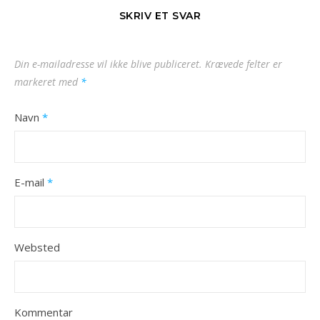
SKRIV ET SVAR
Din e-mailadresse vil ikke blive publiceret.
Krævede felter er
markeret med
*
Navn
*
E-mail
*
Websted
Kommentar