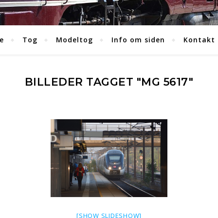
e
Tog
Modeltog
Info om siden
Kontakt
BILLEDER TAGGET "MG 5617"
[SHOW SLIDESHOW]