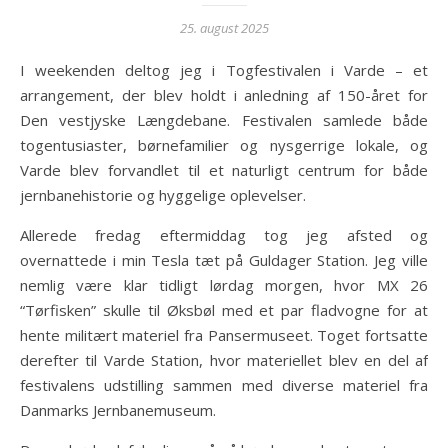
25. august 2025
I weekenden deltog jeg i Togfestivalen i Varde – et
arrangement, der blev holdt i anledning af 150-året for
Den vestjyske Længdebane. Festivalen samlede både
togentusiaster, børnefamilier og nysgerrige lokale, og
Varde blev forvandlet til et naturligt centrum for både
jernbanehistorie og hyggelige oplevelser.
Allerede fredag eftermiddag tog jeg afsted og
overnattede i min Tesla tæt på Guldager Station. Jeg ville
nemlig være klar tidligt lørdag morgen, hvor MX 26
“Tørfisken” skulle til Øksbøl med et par fladvogne for at
hente militært materiel fra Pansermuseet. Toget fortsatte
derefter til Varde Station, hvor materiellet blev en del af
festivalens udstilling sammen med diverse materiel fra
Danmarks Jernbanemuseum.