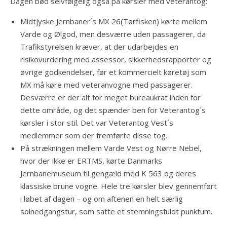
Dagen bød selvfølgelig også på kørsler med veterantog:
Midtjyske Jernbaner´s MX 26(Tørfisken) kørte mellem
Varde og Ølgod, men desværre uden passagerer, da
Trafikstyrelsen kræver, at der udarbejdes en
risikovurdering med assessor, sikkerhedsrapporter og
øvrige godkendelser, før et kommercielt køretøj som
MX må køre med veteranvogne med passagerer.
Desværre er der alt for meget bureaukrat inden for
dette område, og det spænder ben for Veterantog´s
kørsler i stor stil. Det var Veterantog Vest´s
medlemmer som der fremførte disse tog.
På strækningen mellem Varde Vest og Nørre Nebel,
hvor der ikke er ERTMS, kørte Danmarks
Jernbanemuseum til gengæld med K 563 og deres
klassiske brune vogne. Hele tre kørsler blev gennemført
i løbet af dagen – og om aftenen en helt særlig
solnedgangstur, som satte et stemningsfuldt punktum.