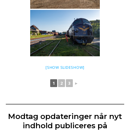
[SHOW SLIDESHOW]
1
2
3
►
Modtag opdateringer når nyt
indhold publiceres på