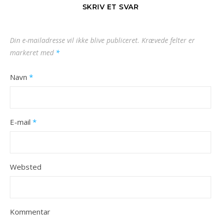
SKRIV ET SVAR
Din e-mailadresse vil ikke blive publiceret.
Krævede felter er
markeret med
*
Navn
*
E-mail
*
Websted
Kommentar