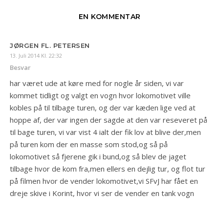
EN KOMMENTAR
JØRGEN FL. PETERSEN
13. Juli 2014 Kl. 22:32
Besvar
har været ude at køre med for nogle år siden, vi var
kommet tidligt og valgt en vogn hvor lokomotivet ville
kobles på til tilbage turen, og der var kæden lige ved at
hoppe af, der var ingen der sagde at den var reseveret på
til bage turen, vi var vist 4 ialt der fik lov at blive der,men
på turen kom der en masse som stod,og så på
lokomotivet så fjerene gik i bund,og så blev de jaget
tilbage hvor de kom fra,men ellers en dejlig tur, og flot tur
på filmen hvor de vender lokomotivet,vi SFvJ har fået en
dreje skive i Korint, hvor vi ser de vender en tank vogn