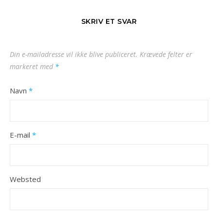
SKRIV ET SVAR
Din e-mailadresse vil ikke blive publiceret.
Krævede felter er
markeret med
*
Navn
*
E-mail
*
Websted