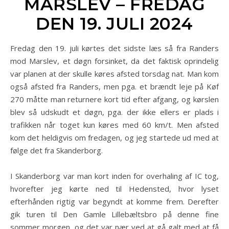
MARSLEV – FREDAG
DEN 19. JULI 2024
Fredag den 19. juli kørtes det sidste læs så fra Randers
mod Marslev, et døgn forsinket, da det faktisk oprindelig
var planen at der skulle køres afsted torsdag nat. Man kom
også afsted fra Randers, men pga. et brændt leje på Køf
270 måtte man returnere kort tid efter afgang, og kørslen
blev så udskudt et døgn, pga. der ikke ellers er plads i
trafikken når toget kun køres med 60 km/t. Men afsted
kom det heldigvis om fredagen, og jeg startede ud med at
følge det fra Skanderborg.
I Skanderborg var man kort inden for overhaling af IC tog,
hvorefter jeg kørte ned til Hedensted, hvor lyset
efterhånden rigtig var begyndt at komme frem. Derefter
gik turen til Den Gamle Lillebæltsbro på denne fine
sommer morgen, og det var nær ved at gå galt med at få