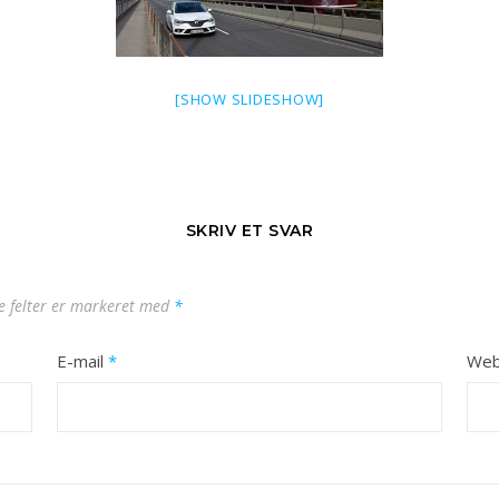
[SHOW SLIDESHOW]
SKRIV ET SVAR
 felter er markeret med
*
E-mail
*
Web