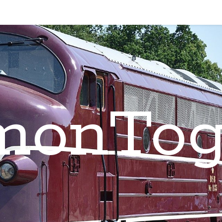
monTog