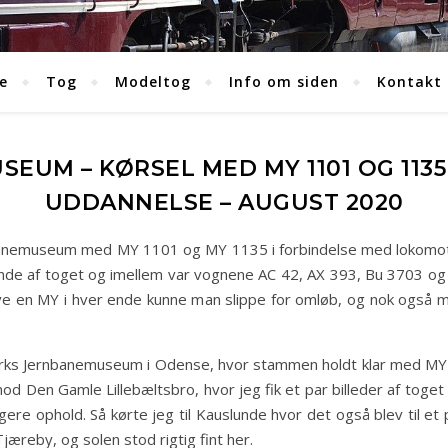
e
Tog
Modeltog
Info om siden
Kontakt
UM – KØRSEL MED MY 1101 OG 1135 
UDDANNELSE – AUGUST 2020
nemuseum med MY 1101 og MY 1135 i forbindelse med lokomotivfø
nde af toget og imellem var vognene AC 42, AX 393, Bu 3703 og 
ve en MY i hver ende kunne man slippe for omløb, og nok også m
ks Jernbanemuseum i Odense, hvor stammen holdt klar med MY 110
d Den Gamle Lillebæltsbro, hvor jeg fik et par billeder af toget p
gere ophold. Så kørte jeg til Kauslunde hvor det også blev til et p
jæreby, og solen stod rigtig fint her.