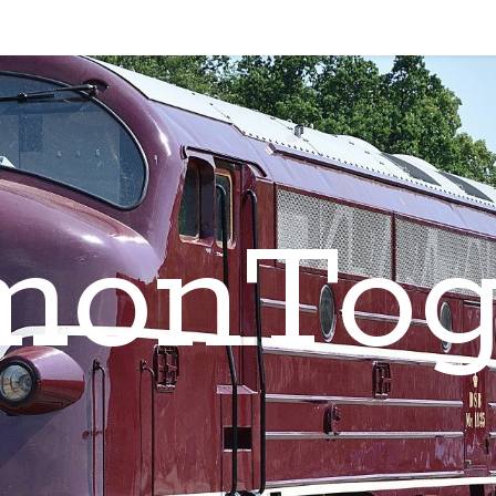
monTog