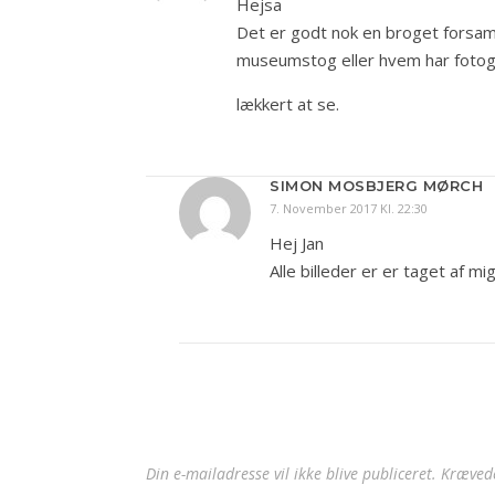
Hejsa
Det er godt nok en broget forsam
museumstog eller hvem har fotog
lækkert at se.
SIMON MOSBJERG MØRCH
7. November 2017 Kl. 22:30
Hej Jan
Alle billeder er er taget af mi
Din e-mailadresse vil ikke blive publiceret.
Krævede