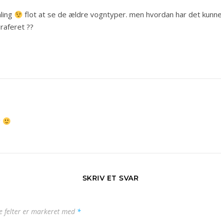
ling
flot at se de ældre vogntyper. men hvordan har det kunnet 
raferet ??
g
SKRIV ET SVAR
 felter er markeret med
*