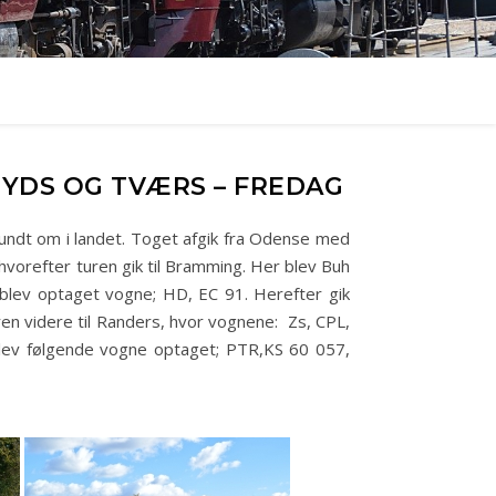
YDS OG TVÆRS – FREDAG
undt om i landet. Toget afgik fra Odense med
orefter turen gik til Bramming. Her blev Buh
blev optaget vogne; HD, EC 91. Herefter gik
ren videre til Randers, hvor vognene: Zs, CPL,
lev følgende vogne optaget; PTR,KS 60 057,