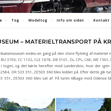
e
Tog
Modeltog
Info om siden
Kontakt
EUM – MATERIELTRANSPORT PÅ KR
nbanemuseum endnu en gang på den store flytning af materiel r
 BU 3703, CC 1132, CLE 1678, DB 5101, Zs, CPL, CAE, ME 1501, hv
i toget, og det kørte herefter mod Lunderskov, hvor der igen 
42584, DR 523 351, ZE503 360 blev koblet på. Efter dette gik tu
 351, ZE503 360 blev sat af. På turen tilbage mod Odense b