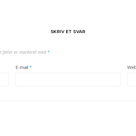
SKRIV ET SVAR
 felter er markeret med
*
E-mail
*
Web