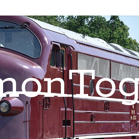
monTog