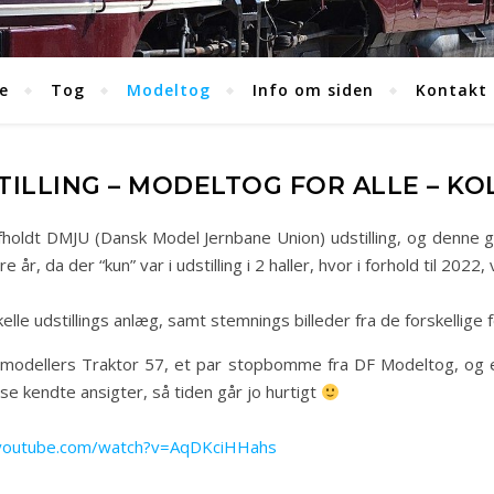
e
Tog
Modeltog
Info om siden
Kontakt
ILLING – MODELTOG FOR ALLE – KO
fholdt DMJU (Dansk Model Jernbane Union) udstilling, og denne 
år, da der “kun” var i udstilling i 2 haller, hvor i forhold til 2022, v
skelle udstillings anlæg, samt stemnings billeder fra de forskellige 
modellers Traktor 57, et par stopbomme fra DF Modeltog, og e
se kendte ansigter, så tiden går jo hurtigt
.youtube.com/watch?v=AqDKciHHahs