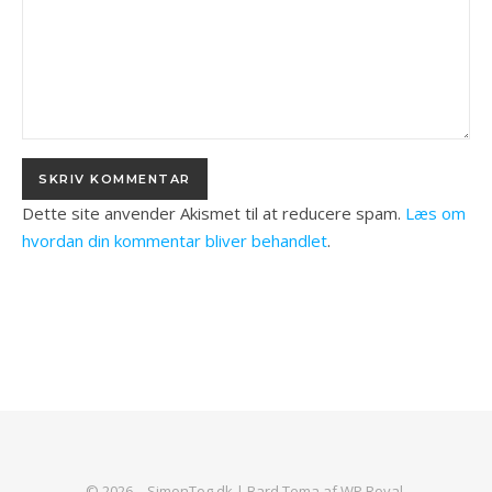
Dette site anvender Akismet til at reducere spam.
Læs om
hvordan din kommentar bliver behandlet
.
© 2026 – SimonTog.dk |
Bard Tema af
WP Royal
.