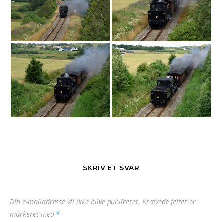
SKRIV ET SVAR
Din e-mailadresse vil ikke blive publiceret.
Krævede felter er
markeret med
*