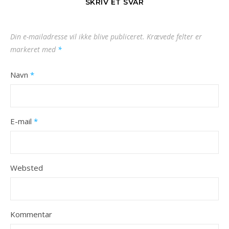
SKRIV ET SVAR
Din e-mailadresse vil ikke blive publiceret.
Krævede felter er
markeret med
*
Navn
*
E-mail
*
Websted
Kommentar