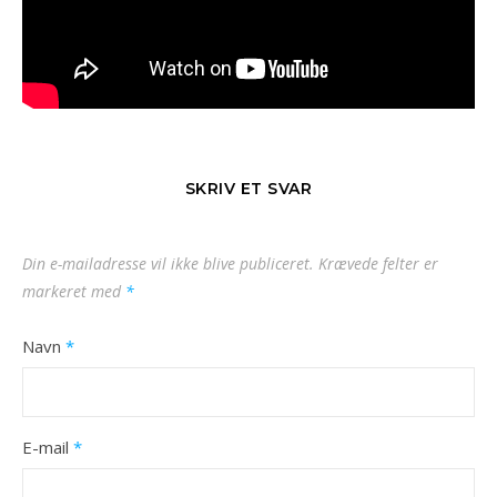
SKRIV ET SVAR
Din e-mailadresse vil ikke blive publiceret.
Krævede felter er
markeret med
*
Navn
*
E-mail
*