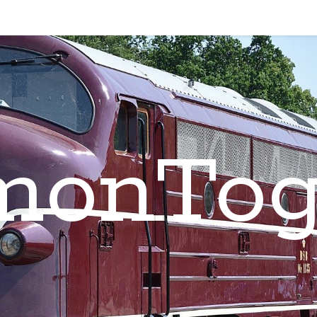
monTog