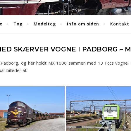
e
Tog
Modeltog
Info om siden
Kontakt
MED SKÆRVER VOGNE I PADBORG – M
i Padborg, og her holdt MX 1006 sammen med 13 Fccs vogne. 
r billeder af.