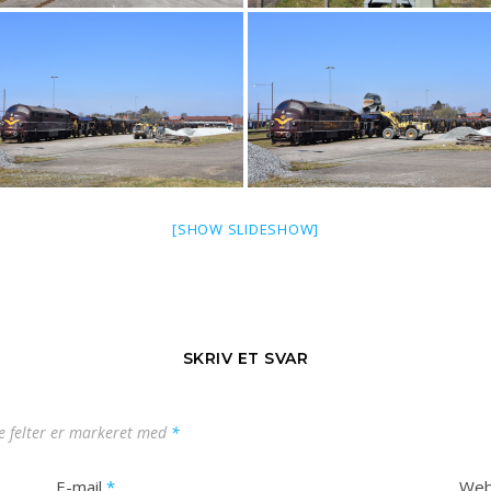
[SHOW SLIDESHOW]
SKRIV ET SVAR
 felter er markeret med
*
E-mail
*
Web