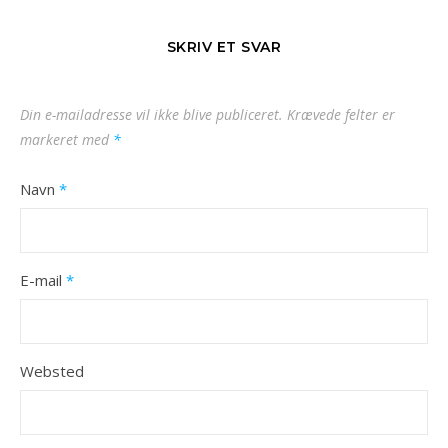
SKRIV ET SVAR
Din e-mailadresse vil ikke blive publiceret.
Krævede felter er
markeret med
*
Navn
*
E-mail
*
Websted