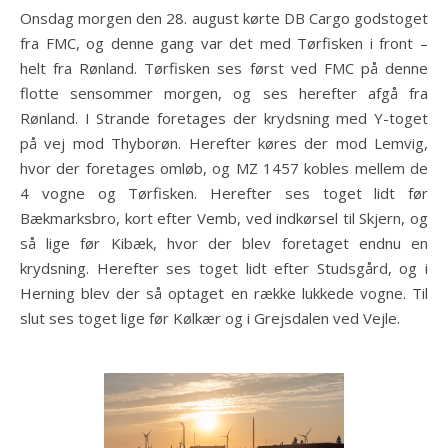
Onsdag morgen den 28. august kørte DB Cargo godstoget
fra FMC, og denne gang var det med Tørfisken i front –
helt fra Rønland. Tørfisken ses først ved FMC på denne
flotte sensommer morgen, og ses herefter afgå fra
Rønland. I Strande foretages der krydsning med Y-toget
på vej mod Thyborøn. Herefter køres der mod Lemvig,
hvor der foretages omløb, og MZ 1457 kobles mellem de
4 vogne og Tørfisken. Herefter ses toget lidt før
Bækmarksbro, kort efter Vemb, ved indkørsel til Skjern, og
så lige før Kibæk, hvor der blev foretaget endnu en
krydsning. Herefter ses toget lidt efter Studsgård, og i
Herning blev der så optaget en række lukkede vogne. Til
slut ses toget lige før Kølkær og i Grejsdalen ved Vejle.