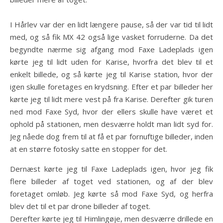
I Hårlev var der en lidt længere pause, så der var tid til lidt
med, og så fik MX 42 også lige vasket forruderne. Da det
begyndte nærme sig afgang mod Faxe Ladeplads igen
kørte jeg til lidt uden for Karise, hvorfra det blev til et
enkelt billede, og så kørte jeg til Karise station, hvor der
igen skulle foretages en krydsning. Efter et par billeder her
kørte jeg til lidt mere vest på fra Karise. Derefter gik turen
ned mod Faxe Syd, hvor der ellers skulle have været et
ophold på stationen, men desværre holdt man lidt syd for.
Jeg nåede dog frem til at få et par fornuftige billeder, inden
at en større fotosky satte en stopper for det.
Dernæst kørte jeg til Faxe Ladeplads igen, hvor jeg fik
flere billeder af toget ved stationen, og af der blev
foretaget omløb. Jeg kørte så mod Faxe Syd, og herfra
blev det til et par drone billeder af toget.
Derefter kørte jeg til Himlingøje, men desværre drillede en