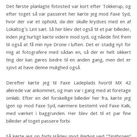
Det første planlagte fotosted var kort efter Tokkerup, og
efter toget så var passeret her kørte jeg mod Faxe Syd,
hvor der var et ophold, da der skulle krydses med en af
Lokaltog´s Lint sæt. Så her blev det også til et par billeder,
inden jeg hurtigt kørte videre mod syd, og nåede fint frem
til også at få min nye Drone i luften. Det er stadig nyt for
mig at fotografere med sådan en, så der er helt sikkert
ting der kan gøres bedre til en anden gang, men det er
sjovt at have denne mulighed også.
Derefter kørte jeg til Faxe Ladeplads hvortil MX 42
allerede var ankommet, og man var i gang med at foretage
omløb. Efter en del forskellige billeder her fra, kørte jeg
igen op mod Faxe Syd, nærmere bestemt ved Faxe Kalk,
med værket i baggrunden. Her blev det til et par fine
billeder af toget passere forbi.
Så kørte jeg op forbi Hårlev mod Rødvig ved “Tingbroen”