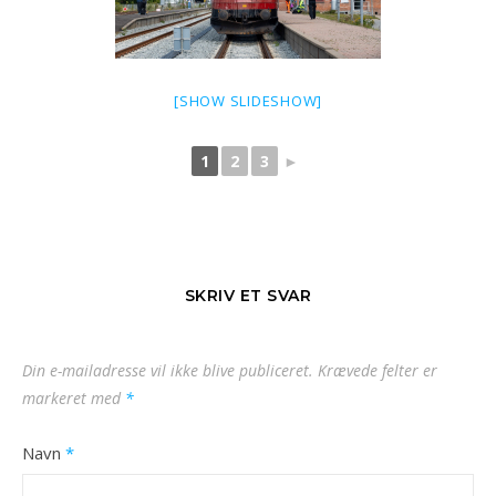
[SHOW SLIDESHOW]
1
2
3
►
SKRIV ET SVAR
Din e-mailadresse vil ikke blive publiceret.
Krævede felter er
markeret med
*
Navn
*