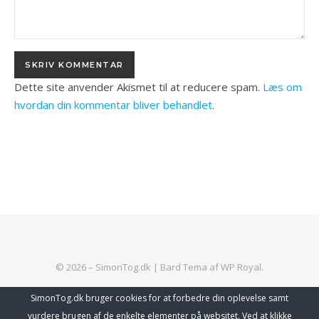
Dette site anvender Akismet til at reducere spam.
Læs om
hvordan din kommentar bliver behandlet
.
© 2026 – SimonTog.dk |
Bard Tema af
WP Royal
.
SimonTog.dk bruger cookies for at forbedre din oplevelse samt
vurdere brugen af de enkelte elementer på websitet. Ved at klikke
TILBAGE TIL TOPPEN