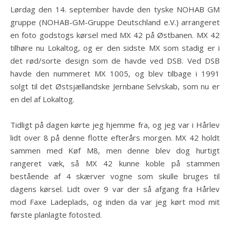
Lørdag den 14. september havde den tyske NOHAB GM
gruppe (NOHAB-GM-Gruppe Deutschland e.V.) arrangeret
en foto godstogs kørsel med MX 42 på Østbanen. MX 42
tilhøre nu Lokaltog, og er den sidste MX som stadig er i
det rød/sorte design som de havde ved DSB. Ved DSB
havde den nummeret MX 1005, og blev tilbage i 1991
solgt til det Østsjællandske Jernbane Selvskab, som nu er
en del af Lokaltog.
Tidligt på dagen kørte jeg hjemme fra, og jeg var i Hårlev
lidt over 8 på denne flotte efterårs morgen. MX 42 holdt
sammen med Køf M8, men denne blev dog hurtigt
rangeret væk, så MX 42 kunne koble på stammen
bestående af 4 skærver vogne som skulle bruges til
dagens kørsel. Lidt over 9 var der så afgang fra Hårlev
mod Faxe Ladeplads, og inden da var jeg kørt mod mit
første planlagte fotosted.