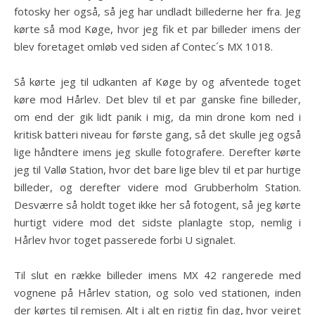
fotosky her også, så jeg har undladt billederne her fra. Jeg
kørte så mod Køge, hvor jeg fik et par billeder imens der
blev foretaget omløb ved siden af Contec´s MX 1018.
Så kørte jeg til udkanten af Køge by og afventede toget
køre mod Hårlev. Det blev til et par ganske fine billeder,
om end der gik lidt panik i mig, da min drone kom ned i
kritisk batteri niveau for første gang, så det skulle jeg også
lige håndtere imens jeg skulle fotografere. Derefter kørte
jeg til Vallø Station, hvor det bare lige blev til et par hurtige
billeder, og derefter videre mod Grubberholm Station.
Desværre så holdt toget ikke her så fotogent, så jeg kørte
hurtigt videre mod det sidste planlagte stop, nemlig i
Hårlev hvor toget passerede forbi U signalet.
Til slut en række billeder imens MX 42 rangerede med
vognene på Hårlev station, og solo ved stationen, inden
der kørtes til remisen. Alt i alt en rigtig fin dag, hvor vejret