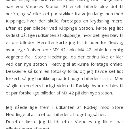
nær ved Varpelev Station. Et enkelt billede blev det til
herfra, og så ellers et par stykker fra vejen langs hen mod
Klippinge, hvor der skulle foretages en krydsning mere.
Efter et par billeder ved Klippinge Station, kørte jeg lidt
sydøst på, lige i udkanten af Klippinge, hvor det igen blev til
et par billeder. Herefter kørte jeg til lidt uden for Rødvig,
hvor jeg så afventede MX 42 solo. MX 42 koblede nemlig
vognene fra i Store Heddinge, da der endnu ikke er klar
ved den nye station i Rødvig til at kunne foretage omløb.
Desværre så kom en fotosky forbi, og jeg havde set lidt
forkert, så jeg har ikke uploadet nogen billeder fra fra. Men
så gik turen ellers hurtigt videre til Rødvig, hvor det blev til
et par forskellige billeder af MX 42 på den nye station.
Jeg nåede lige frem i udkanten af Rødvig mod Store
Heddinge til at få et par billeder af toget også her.
Derefter kørte jeg til lidt efter Varpelev og fik et par
billeder mere af toget.