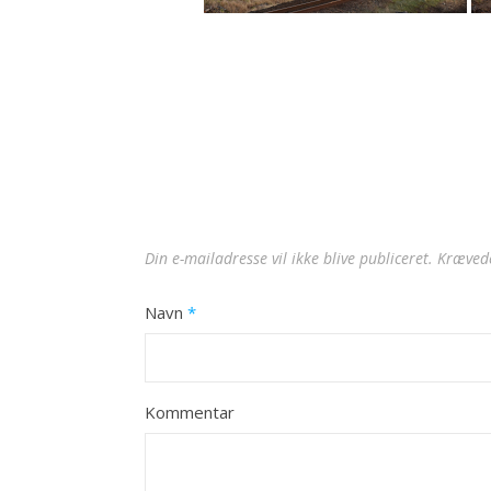
Din e-mailadresse vil ikke blive publiceret.
Krævede
Navn
*
Kommentar