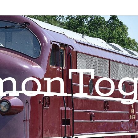
monTog