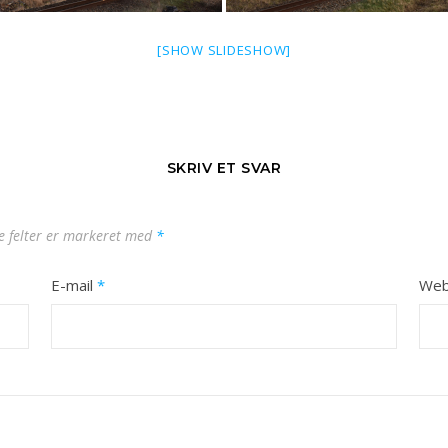
[SHOW SLIDESHOW]
SKRIV ET SVAR
 felter er markeret med
*
E-mail
*
Web