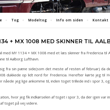
e
Tog
Modeltog
Info om siden
Kontakt
134 + MX 1008 MED SKINNER TIL AA
l med MY 1134 + MX 1008 med et læs skinner fra Fredericia til Aa
ane til Aalborg Lufthavn.
ste sig fra sin pæne side(som det meste af resten af februar) da 
8 dukkede op lidt nord for Fredericia. Herefter kørte jeg til He
 nåede jeg lige ankomme til, inden toget trillede ind i spor 3, og 
ion, hvor jeg fik indkørselen af toget i spor 3, da der igen var in
 af toget på vej videre.