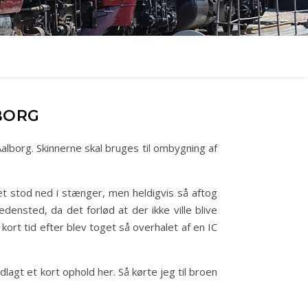
LBORG
lborg. Skinnerne skal bruges til ombygning af
det stod ned i stænger, men heldigvis så aftog
densted, da det forlød at der ikke ville blive
kort tid efter blev toget så overhalet af en IC
dlagt et kort ophold her. Så kørte jeg til broen