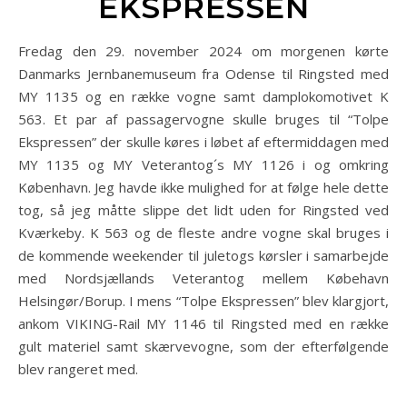
EKSPRESSEN
Fredag den 29. november 2024 om morgenen kørte
Danmarks Jernbanemuseum fra Odense til Ringsted med
MY 1135 og en række vogne samt damplokomotivet K
563. Et par af passagervogne skulle bruges til “Tolpe
Ekspressen” der skulle køres i løbet af eftermiddagen med
MY 1135 og MY Veterantog´s MY 1126 i og omkring
København. Jeg havde ikke mulighed for at følge hele dette
tog, så jeg måtte slippe det lidt uden for Ringsted ved
Kværkeby. K 563 og de fleste andre vogne skal bruges i
de kommende weekender til juletogs kørsler i samarbejde
med Nordsjællands Veterantog mellem Købehavn
Helsingør/Borup. I mens “Tolpe Ekspressen” blev klargjort,
ankom VIKING-Rail MY 1146 til Ringsted med en række
gult materiel samt skærvevogne, som der efterfølgende
blev rangeret med.