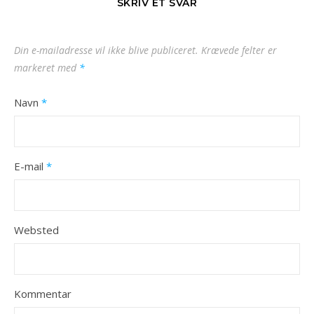
SKRIV ET SVAR
Din e-mailadresse vil ikke blive publiceret.
Krævede felter er
markeret med
*
Navn
*
E-mail
*
Websted
Kommentar