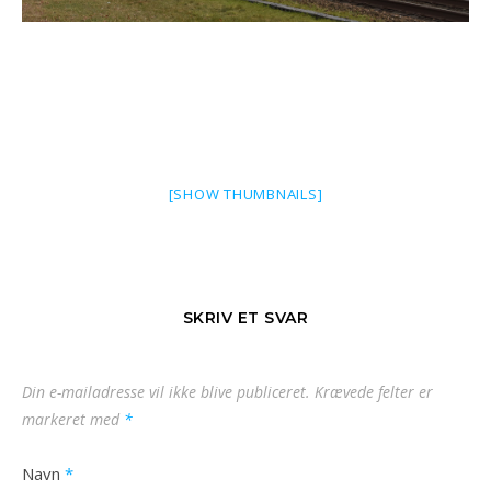
[SHOW THUMBNAILS]
SKRIV ET SVAR
Din e-mailadresse vil ikke blive publiceret.
Krævede felter er
markeret med
*
Navn
*