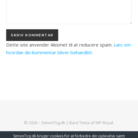
Dette site anvender Akismet til at reducere spam.
Læs om
hvordan din kommentar bliver behandlet
.
© 2026 – SimonTog.dk |
Bard Tema af
WP Royal
.
SimonTog.dk bruger cookies for at forbedre din oplevelse samt