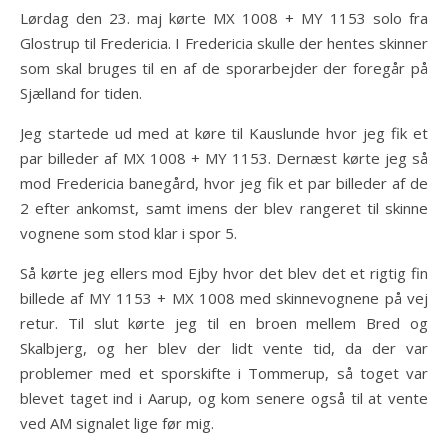
Lørdag den 23. maj kørte MX 1008 + MY 1153 solo fra
Glostrup til Fredericia. I Fredericia skulle der hentes skinner
som skal bruges til en af de sporarbejder der foregår på
Sjælland for tiden.
Jeg startede ud med at køre til Kauslunde hvor jeg fik et
par billeder af MX 1008 + MY 1153. Dernæst kørte jeg så
mod Fredericia banegård, hvor jeg fik et par billeder af de
2 efter ankomst, samt imens der blev rangeret til skinne
vognene som stod klar i spor 5.
Så kørte jeg ellers mod Ejby hvor det blev det et rigtig fin
billede af MY 1153 + MX 1008 med skinnevognene på vej
retur. Til slut kørte jeg til en broen mellem Bred og
Skalbjerg, og her blev der lidt vente tid, da der var
problemer med et sporskifte i Tommerup, så toget var
blevet taget ind i Aarup, og kom senere også til at vente
ved AM signalet lige før mig.