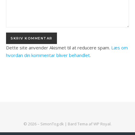
Dette site anvender Akismet til at reducere spam.
Læs om
hvordan din kommentar bliver behandlet
.
© 2026 – SimonTog.dk |
Bard Tema af
WP Royal
.