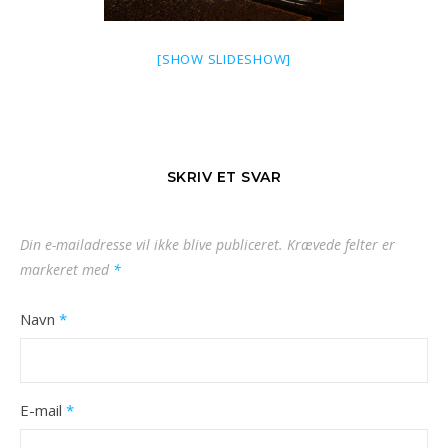
[SHOW SLIDESHOW]
SKRIV ET SVAR
Din e-mailadresse vil ikke blive publiceret.
Krævede felter er
markeret med
*
Navn
*
E-mail
*