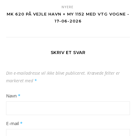
NYERE
MK 620 PÅ VEJLE HAVN + MY 1152 MED VTG VOGNE -
17-06-2026
SKRIV ET SVAR
Din e-mailadresse vil ikke blive publiceret.
Krævede felter er
markeret med
*
Navn
*
E-mail
*