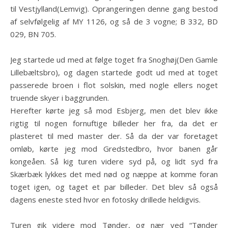
til Vestjylland(Lemvig). Oprangeringen denne gang bestod
af selvfølgelig af MY 1126, og så de 3 vogne; B 332, BD
029, BN 705.
Jeg startede ud med at følge toget fra Snoghøj(Den Gamle
Lillebæltsbro), og dagen startede godt ud med at toget
passerede broen i flot solskin, med nogle ellers noget
truende skyer i baggrunden.
Herefter kørte jeg så mod Esbjerg, men det blev ikke
rigtig til nogen fornuftige billeder her fra, da det er
plasteret til med master der. Så da der var foretaget
omløb, kørte jeg mod Gredstedbro, hvor banen går
kongeåen. Så kig turen videre syd på, og lidt syd fra
Skærbæk lykkes det med nød og næppe at komme foran
toget igen, og taget et par billeder. Det blev så også
dagens eneste sted hvor en fotosky drillede heldigvis.
Turen gik videre mod Tønder, og nær ved “Tønder