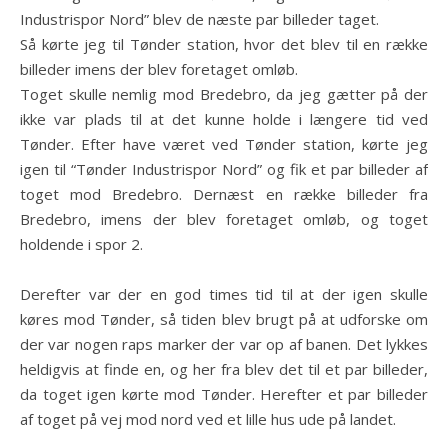
Industrispor Nord” blev de næste par billeder taget.
Så kørte jeg til Tønder station, hvor det blev til en række
billeder imens der blev foretaget omløb.
Toget skulle nemlig mod Bredebro, da jeg gætter på der
ikke var plads til at det kunne holde i længere tid ved
Tønder. Efter have været ved Tønder station, kørte jeg
igen til “Tønder Industrispor Nord” og fik et par billeder af
toget mod Bredebro. Dernæst en række billeder fra
Bredebro, imens der blev foretaget omløb, og toget
holdende i spor 2.
Derefter var der en god times tid til at der igen skulle
køres mod Tønder, så tiden blev brugt på at udforske om
der var nogen raps marker der var op af banen. Det lykkes
heldigvis at finde en, og her fra blev det til et par billeder,
da toget igen kørte mod Tønder. Herefter et par billeder
af toget på vej mod nord ved et lille hus ude på landet.