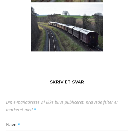
SKRIV ET SVAR
Din e-mailadresse vil ikke blive publiceret.
Krævede felter er
markeret med
*
Navn
*