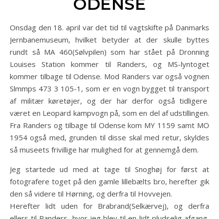
ODENSE
Onsdag den 18. april var det tid til vagtskifte på Danmarks
Jernbanemuseum, hvilket betyder at der skulle byttes
rundt så MA 460(Sølvpilen) som har stået på Dronning
Louises Station kommer til Randers, og MS-lyntoget
kommer tilbage til Odense. Mod Randers var også vognen
Slmmps 473 3 105-1, som er en vogn bygget til transport
af militær køretøjer, og der har derfor også tidligere
været en Leopard kampvogn på, som en del af udstillingen.
Fra Randers og tilbage til Odense kom MY 1159 samt MO
1954 også med, grunden til disse skal med retur, skyldes
så museets frivillige har mulighed for at gennemgå dem.
Jeg startede ud med at tage til Snoghøj for først at
fotografere toget på den gamle lillebælts bro, herefter gik
den så videre til Hørning, og derfra til Hovvejen.
Herefter lidt uden for Brabrand(Selkærvej), og derfra
ellers til Randers, hvor jeg blev til en lidt pludselig afgang,