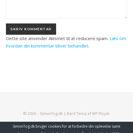
Dette site anvender Akismet til at reducere spam.
Læs om
hvordan din kommentar bliver behandlet
.
© 2026 – SimonTog.dk |
Bard Tema af
WP Royal
.
SimonTog.dk bruger cookies for at forbedre din oplevelse samt