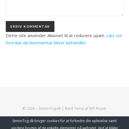
Dette site anvender Akismet til at reducere spam.
Læs om
hvordan din kommentar bliver behandlet
.
© 2026 – SimonTog.dk |
Bard Tema af
WP Royal
.
SimonTog.dk bruger cookies for at forbedre din oplevelse samt
vurdere brugen af de enkelte elementer på websitet. Ved at klikke
TILBAGE TIL TOPPEN