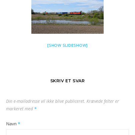
[SHOW SLIDESHOW]
SKRIV ET SVAR
Din e-mailadresse vil ikke blive publiceret.
Krævede felter er
markeret med
*
Navn
*