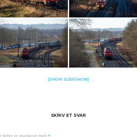
[SHOW SLIDESHOW]
SKRIV ET SVAR
 felter er markeret med
*