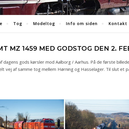
e
Tog
Modeltog
Info om siden
Kontakt
MT MZ 1459 MED GODSTOG DEN 2. F
er af dagens gods kørsler mod Aalborg / Aarhus. På de første bi
elt vej af samme tog mellem Hørning og Hasselager. Til slut et