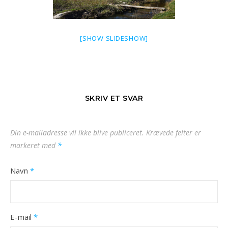
[SHOW SLIDESHOW]
SKRIV ET SVAR
Din e-mailadresse vil ikke blive publiceret.
Krævede felter er
markeret med
*
Navn
*
E-mail
*