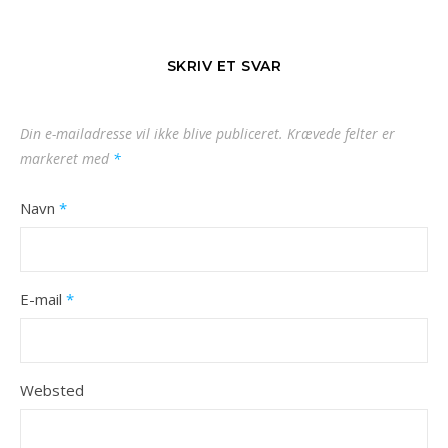
SKRIV ET SVAR
Din e-mailadresse vil ikke blive publiceret.
Krævede felter er
markeret med
*
Navn
*
E-mail
*
Websted