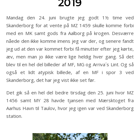
2019
Mandag den 24. juni brugte jeg godt 1½ time ved
Skanderborg for at vente på MZ 1459 skulle komme forbi
med en MK samt gods fra Aalborg på krogen. Desværre
nåede den ikke komme imens jeg var der, og senere fandt
jeg ud at den var kommet forbi få minutter efter jeg kørte,
æv, men man jo ikke være lige heldig hver gang. Så det
blev til en hel del billeder af MF, MG og Arriva´s Lint. Og så
også et lidt atypisk billede, af en MF i spor 3 ved
Skanderborg, det har jeg vist ikke set før.
Det gik så en hel del bedre tirsdag den 25. juni hvor MZ
1456 samt MY 28 havde tjansen med Mærsktoget fra
Aarhus Havn til Taulov, hvor jeg igen var ved Skanderborg
station.