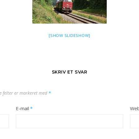
[SHOW SLIDESHOW]
SKRIV ET SVAR
 felter er markeret med
*
E-mail
*
Web