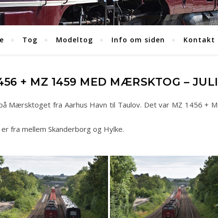
e
Tog
Modeltog
Info om siden
Kontakt
456 + MZ 1459 MED MÆRSKTOG – JULI
 på Mærsktoget fra Aarhus Havn til Taulov. Det var MZ 1456 + M
te er fra mellem Skanderborg og Hylke.