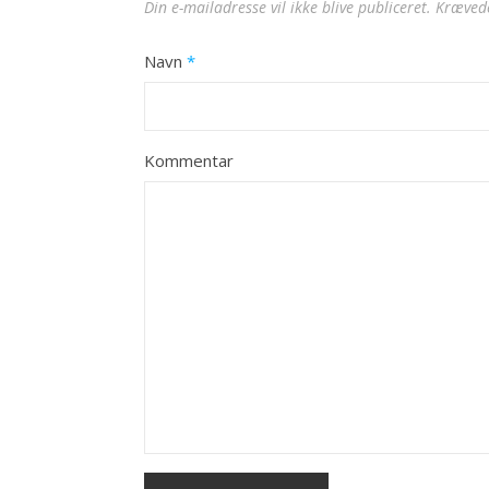
Din e-mailadresse vil ikke blive publiceret.
Krævede
Navn
*
Kommentar