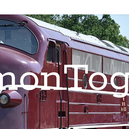
monTog