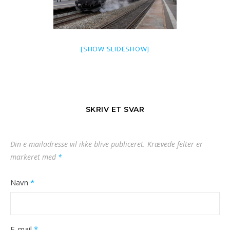
[SHOW SLIDESHOW]
SKRIV ET SVAR
Din e-mailadresse vil ikke blive publiceret.
Krævede felter er
markeret med
*
Navn
*
E-mail
*