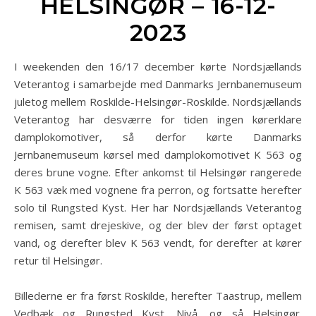
HELSINGØR – 16-12-
2023
I weekenden den 16/17 december kørte Nordsjællands
Veterantog i samarbejde med Danmarks Jernbanemuseum
juletog mellem Roskilde-Helsingør-Roskilde. Nordsjællands
Veterantog har desværre for tiden ingen kørerklare
damplokomotiver, så derfor kørte Danmarks
Jernbanemuseum kørsel med damplokomotivet K 563 og
deres brune vogne. Efter ankomst til Helsingør rangerede
K 563 væk med vognene fra perron, og fortsatte herefter
solo til Rungsted Kyst. Her har Nordsjællands Veterantog
remisen, samt drejeskive, og der blev der først optaget
vand, og derefter blev K 563 vendt, for derefter at kører
retur til Helsingør.
Billederne er fra først Roskilde, herefter Taastrup, mellem
Vedbæk og Rungsted Kyst, Nivå, og så Helsingør.