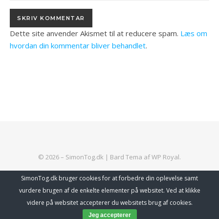
Dette site anvender Akismet til at reducere spam.
Læs om
hvordan din kommentar bliver behandlet
.
© 2026 – SimonTog.dk |
Bard Tema af
WP Royal
.
SimonTog.dk bruger cookies for at forbedre din oplevelse samt
vurdere brugen af de enkelte elementer på websitet. Ved at klikke
TILBAGE TIL TOPPEN
Abonner
videre på websitet accepterer du websitets brug af cookies.
Jeg accepterer