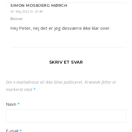
SIMON MOSBJERG MØRCH
30. Maj 2022 Kl. 20:48
Besvar
Hej Peter, nej det er jeg desværre ikke klar over.
SKRIV ET SVAR
Din e-mailadresse vil ikke blive publiceret.
Krævede felter er
markeret med
*
Navn
*
E-mail
*