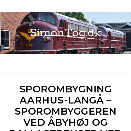
SimonTog.dk
SPOROMBYGNING
AARHUS-LANGÅ –
SPOROMBYGGEREN
VED ÅBYHØJ OG