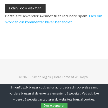
Dette site anvender Akismet til at reducere spam.
Læs om
hvordan din kommentar bliver behandlet
.
© 2026 – SimonTog.dk |
Bard Tema af
WP Royal
.
SimonTog.dk bruger cookies for at forbedre din oplevelse samt
vurdere brugen af de enkelte elementer på websitet. Ved at klikke
TILBAGE TIL TOPPEN
Abonner
videre på websitet accepterer du websitets brug af cookies.
Jeg accepterer