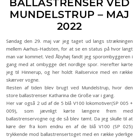
BALLASTRENSER VED
MUNDELSTRUP – MAJ
2022
Søndag den 29. maj var jeg taget ud langs strækningen
mellem Aarhus-Hadsten, for at se en status på hvor langt
man var kommet. Ved Åbyhøj fandt jeg sporombyggeren i
gang med at ombygge det nordlige spor. Herefter kørte
jeg til Hinnerup, og her holdt Railservice med en række
skærver vogne.
Resten af tiden blev brugt ved Mundelstrup, hvor den
store ballastrenser Katharina die Große var i gang.
Her var også 2 ud af de 5 blå V100 lokomotiver(SP 005 +
009), som jævnligt kørte længere frem med
ballastrenservogne og de så blev tømt. Da jeg skulle til at
køre der fra kom endnu en af de blå V100 (SP 025)
trykkende mod ballastrensertoget med en række yderlige