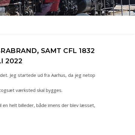
ABRAND, SAMT CFL 1832
I 2022
et. Jeg startede ud fra Aarhus, da jeg netop
 togsæt værksted skal bygges.
en helt billeder, både imens der blev læsset,