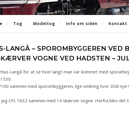
e
Tog
Modeltog
Info om siden
Kontakt
-LANGÅ – SPOROMBYGGEREN VED BR
KÆRVER VOGNE VED HADSTEN – JUL
Aarhus-Langå for at se hvor langt man var kommet med sporarbejd
 1530.
blå V100 sammen med sporombyggeren, lige omkring hvor DSB nye
t jeg CFL 1832 sammen med 14 skærver vogne. Herfra blev det til 