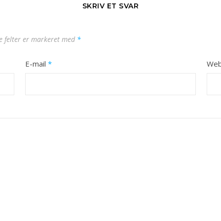
SKRIV ET SVAR
 felter er markeret med
*
E-mail
*
Web