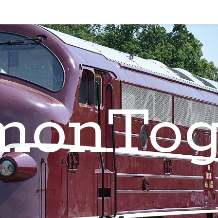
monTog