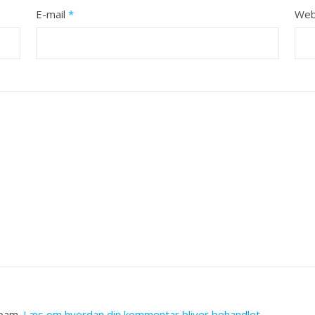
E-mail
*
Web
spam.
Læs om hvordan din kommentar bliver behandlet
.