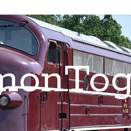
monTog