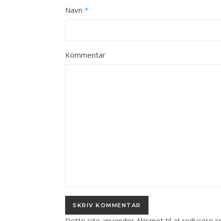
Navn
*
Kommentar
Dette site anvender Akismet til at reducere 