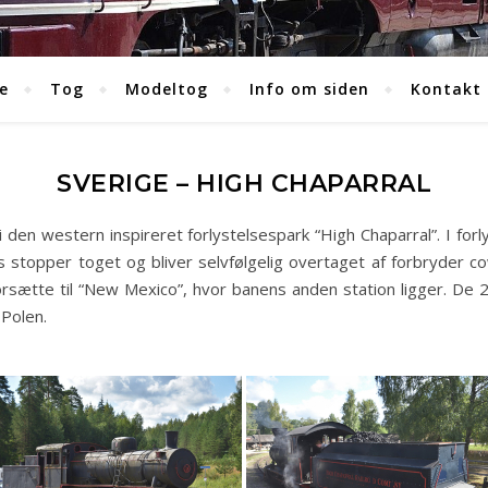
e
Tog
Modeltog
Info om siden
Kontakt
SVERIGE – HIGH CHAPARRAL
 i den western inspireret forlystelsespark “High Chaparral”. I fo
stopper toget og bliver selvfølgelig overtaget af forbryder co
orsætte til “New Mexico”, hvor banens anden station ligger. D
 Polen.