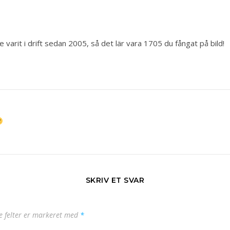
arit i drift sedan 2005, så det lär vara 1705 du fångat på bild!
SKRIV ET SVAR
 felter er markeret med
*