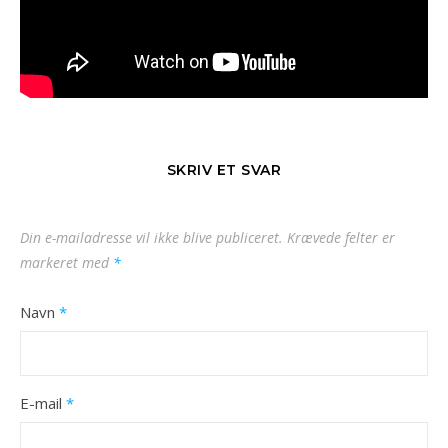
SKRIV ET SVAR
Din e-mailadresse vil ikke blive publiceret.
Krævede felter er
markeret med
*
Navn
*
E-mail
*