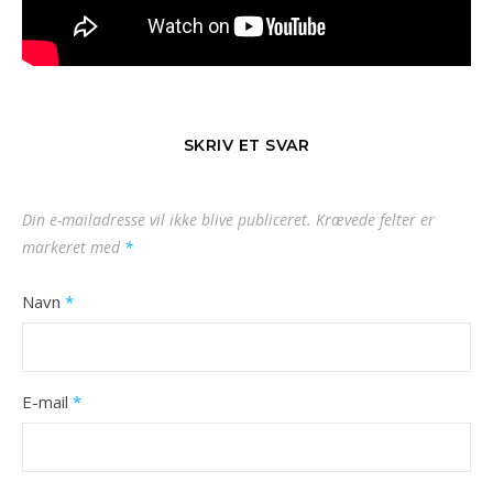
SKRIV ET SVAR
Din e-mailadresse vil ikke blive publiceret.
Krævede felter er
markeret med
*
Navn
*
E-mail
*