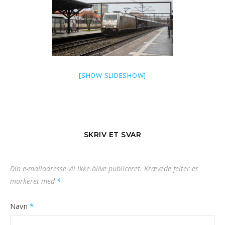
[SHOW SLIDESHOW]
SKRIV ET SVAR
Din e-mailadresse vil ikke blive publiceret.
Krævede felter er
markeret med
*
Navn
*