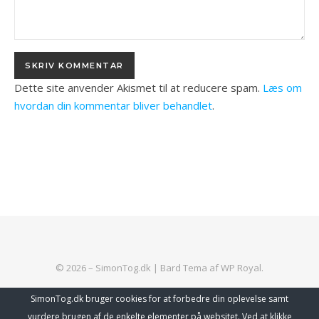
Dette site anvender Akismet til at reducere spam.
Læs om
hvordan din kommentar bliver behandlet
.
© 2026 – SimonTog.dk |
Bard Tema af
WP Royal
.
SimonTog.dk bruger cookies for at forbedre din oplevelse samt
vurdere brugen af de enkelte elementer på websitet. Ved at klikke
TILBAGE TIL TOPPEN