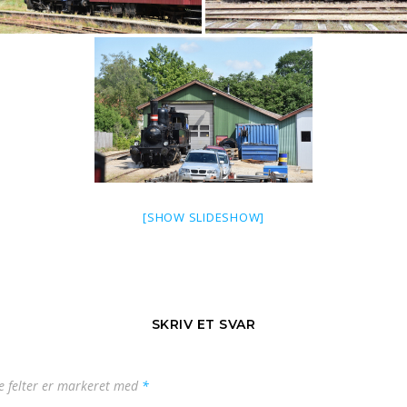
[SHOW SLIDESHOW]
SKRIV ET SVAR
 felter er markeret med
*