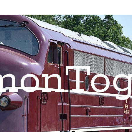
monTog