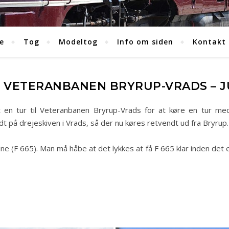
e
Tog
Modeltog
Info om siden
Kontakt
L VETERANBANEN BRYRUP-VRADS – JU
get en tur til Veteranbanen Bryrup-Vrads for at køre en tur 
 på drejeskiven i Vrads, så der nu køres retvendt ud fra Bryrup.
e (F 665). Man må håbe at det lykkes at få F 665 klar inden det 