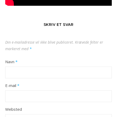
SKRIV ET SVAR
Din e-mailadresse vil ikke blive publiceret.
Krævede felter er
markeret med
*
Navn
*
E-mail
*
Websted