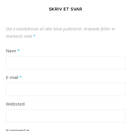
SKRIV ET SVAR
Din e-mailadresse vil ikke blive publiceret.
Krævede felter er
markeret med
*
Navn
*
E-mail
*
Websted
Kommentar