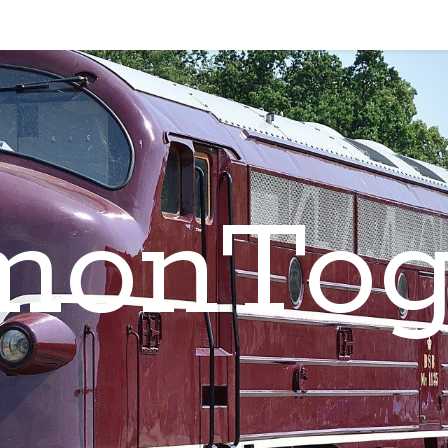
monTog