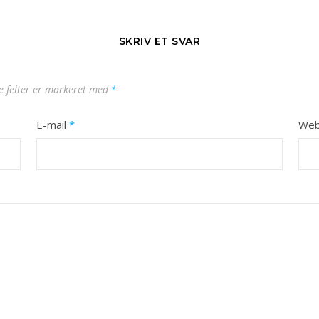
SKRIV ET SVAR
 felter er markeret med
*
E-mail
*
Web